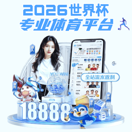
立即注册
完美体育
带您畅享全球体育盛
事
专业平台，数据精准，
高清直播
覆盖热门体育项
目。
聚焦足球、篮球、电竞等赛事，
每日内容实时更
新
。
极速访问
下载APP