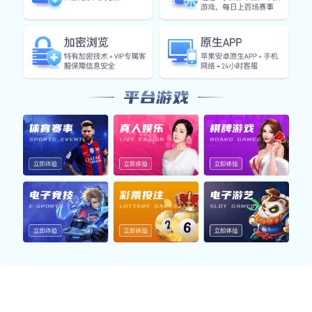
多人关注并参与到足球运动中来。
综合来看，奥斯卡对于中超之路的选择是理性的，他
不仅考虑了经济利益，还注重职业发展的长远规划。
这种视角值得其他运动员借鉴，让他们在追求事业成
功时也能兼顾个人成长。
2、中超联赛的发展潜力
近年来，中超联赛以其迅猛的发展势头吸引了全球目
光。从基础设施建设到青训体系完善，中国足坛正在
经历一场深刻变革。这种变革不仅体现在资金投入
上，更在于对整个足球文化及生态环境的重新塑造。
投资者纷纷涌入，使得俱乐部有能力引进国际级教练
和外援，从而提升比赛质量。此外，中国足协也开始