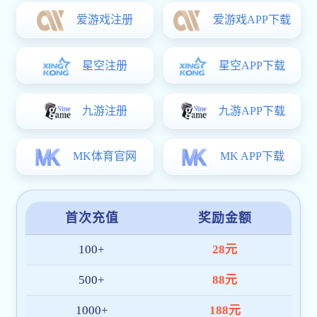
父亲反对姆巴佩式培养计划强
调个性化发展的重要性
2026-06-04 18:15
100 次阅读
首页
/
体育看点
在当今社会，个性化发展逐渐成为教育和培养孩子的
重要理念。姆巴佩式培养计划因其提倡的严格训练和
高强度竞争而备受关注，但并非所有人都认同这种方
式。文章将围绕父亲对姆巴佩式培养计划的反对，强
调个性化发展的重要性展开讨论。首先，从个体差异
出发，探讨每个孩子在能力、兴趣和性格等方面的独
特性；其次，分析过度竞争可能带来的心理压力及其
负面影响；第三，讨论家庭环境与支持系统在孩子成