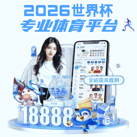
立即注册
完美体育
带您畅享全球体育盛
事
专业平台，数据精准，
高清直播
覆盖热门体育项
目。
聚焦足球、篮球、电竞等赛事，
每日内容实时更
新
。
极速访问
下载APP