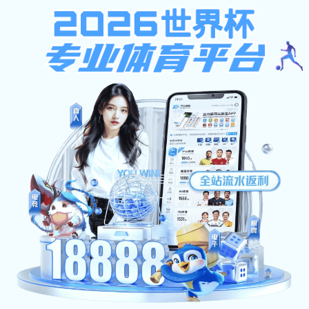
立即注册
完美体育
带您畅享全球体育盛
事
专业平台，数据精准，
高清直播
覆盖热门体育项
目。
聚焦足球、篮球、电竞等赛事，
每日内容实时更
新
。
极速访问
下载APP