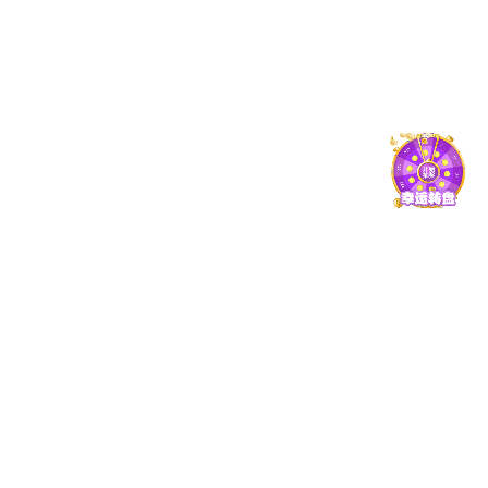
电竞频道
热门电竞赛事全覆盖，支持边看边聊功能，打造专属电竞
内容互动专区。
赛事专题
整合重要赛事专题页、球队档案与图文集锦，适合深入了
解比赛背景与阵容走势。