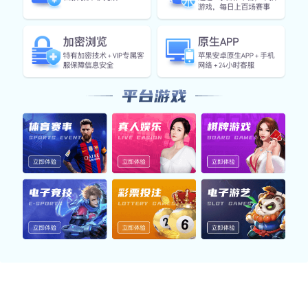
多维安全防御模型
完美体育从多个层面构建立体式防御体系，涵盖数据传输、
账户操作与隐私保护，力求为用户营造安全、稳定的使用体
验。
身份认证层
双因子验证
行为识别
通过设备指纹识别、人机验证等方式，全面阻挡非法访问
尝试。