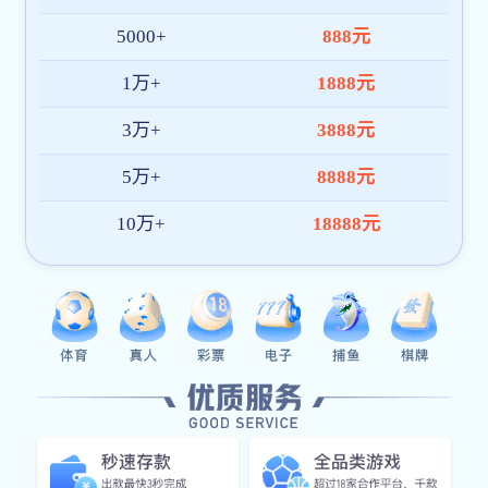
括斯洛特的执教表现、引援计划的重要性、管理层的
长期规划以及球迷和媒体的反应。
1、斯洛特的执教表现
自斯洛特担任利物浦主教练以来，他的一系列战术调
整和球队建设策略逐渐显露成效。在他的指导下，球
队在攻防两端都有所提升，尤其是在进攻方面，球队
创造了更多得分机会。通过灵活多变的阵型安排，斯
洛特成功激发了队员们的潜力，使得整体战斗力明显
增强。
除了战术上的改进外，斯洛特还注重培养年轻球员，
让他们有机会在一线队中锻炼成长。这种以人为本的
管理理念不仅赢得了年轻球员的心，也让俱乐部在人
才储备上具备更强优势。因此，在评估他的执教表现