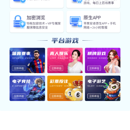
时，可以看出他正在为利物浦构建一个更具竞争力和
活力的团队。
此外，斯洛特在比赛中的临场指挥能力也逐渐受到认
可。他能够根据比赛进程及时做出调整，这种应变能
力对于球队来说无疑是巨大的财富。因此，在这样的
背景下，俱乐部决定继续支持他，而不是选择更换主
帅，这显示了对其长远发展的看好。
2、引援计划的重要性
随着转会窗口临近，各大俱乐部都在积极布局，引援
工作成为关键。而利物浦今夏引援计划的重要性不言
而喻，是提升球队实力不可或缺的一环。在这其中，
斯洛特参与制定引援方案，无疑使得整个过程更加顺
畅，因为他深知球队目前所需。