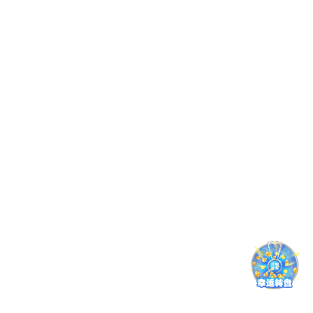
相比之下，北京国安尽管在整体实力上略显强大，但
近期由于伤病及人员变动，其状态波动较大。在某些
关键时刻，他们未能把握住机会，导致失分。不过，
从整体来看，北京国安依然具备强大的攻击力与防守
能力，只要他们能够调整好心态，将会是一支不可小
觑的对手。
因此，在这场对决中，两队近期状态将成为决定胜负
的重要因素。重庆铜梁龙若能继续保持良好的竞技状
态，有望令北京国安感受到压力；而如果北京国安能
够迅速调整，将有机会重回胜利轨道。这无疑为比赛
增加了更多悬念，也使得双方教练需要灵活应变，以
应对瞬息万变的局势。
3、明星球员及其影响