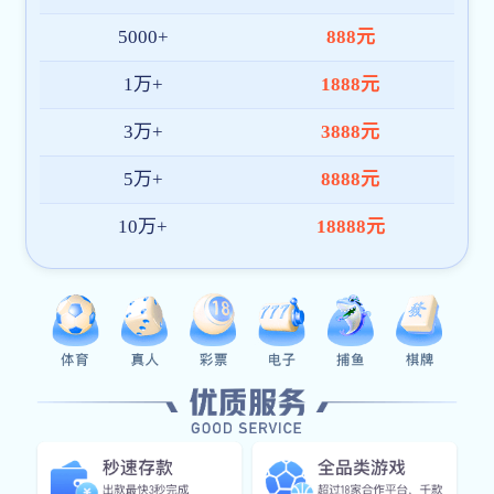
面对这场赛事进行详细阐述，为读者呈现一幅生动的
足球画卷。
1、比赛背景与历史交锋
中超联赛一直以来都是中国足球的重要舞台，各支球
队在此竞技不仅为了争夺冠军，更是为了展示自身实
力。重庆铜梁龙与北京国安之间的对抗历来备受关
注，两队曾多次相遇，每一次交锋都充满了悬念与激
情。在历史交锋记录中，北京国安稍占优势，但重庆
铜梁龙近年来逐渐崛起，给对手带来了不少挑战。
本赛季至今，重庆铜梁龙在主场表现出色，多次以强
大的气势击败来访球队。而北京国安则凭借其深厚的
底蕴和丰富的比赛经验，在客场也能维持稳定的发
挥。这种主客场之分将为比赛增添更多的不确定性，