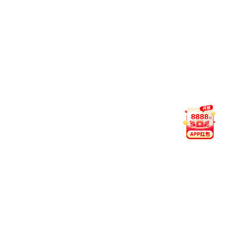
另外，两队门将同样是不容忽视的重要角色。他们不
仅需要面对来自各方位的大量射门，还需具备快速反
应和指挥后防线能力。因此，在这场激烈碰撞中，明
星球员们如何发挥，将直接影响到最终结果，也是大
家所期待看到的一大亮点。
4、战术布置与预期走向
针对本次交锋，两队教练都会根据各自特点制定相应
战术方案。从历史交锋来看，重庆铜梁龙往往采取稳
扎稳打、防守反击式打法，而北京国安则偏向于控球
推进，通过细腻传递撕开对方防线。因此，在这场较
量中，我们可以预见到不同风格间产生碰撞所带来的
精彩局面。
具体来说，如果重庆铜梁龙能够利用主场之利，加强