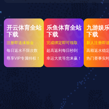
1、阵容身
首先，从整体阵容身
总身价高达数亿欧元
入，更反映出他们在
具体而言，巴黎拥有
的比例。而阿森纳虽
值上处于劣势。
此外，这种身价差距
更强的心理素质，这
为决定胜负的重要因
2、球队历
除了直接的经济因素