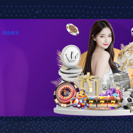
App
关于我们
体育看点
体育盛事
门体育项目。
容实时更新
。