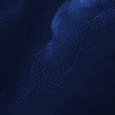
现时，我们不禁要考虑到个别优秀人才如何影响全局，以及如何
是未来阿森纳需要解决的重要问题之一，以便更好地迎接挑战并
决赛阿森纳与巴黎圣日耳曼之间显著的阵容身价差距，不仅源于
战术风格及个别球员表现等多重因素。这一切都表明，无论是在
不同的发展阶段，其中反映出的深层次问题值得所有足球爱好者
这样的传统强队来说，提高自身竞争力的方法可能包括合理规划
等。而对于像巴黎这样的新兴豪门，则需要继续保持稳定性，并
持续性。在这个充满竞争与挑战的时代，每个俱乐部都需找到属