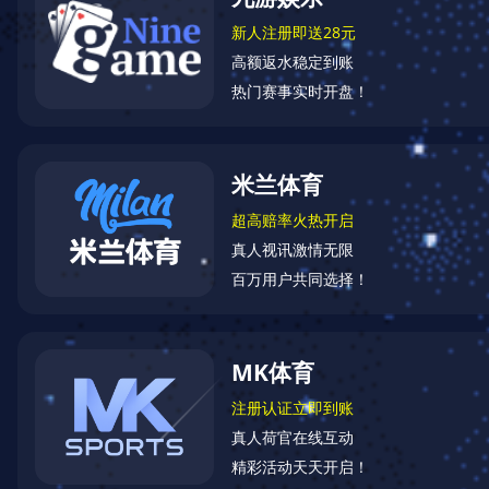
欧冠决赛阵
在足球世界中，欧冠
巴黎圣日耳曼的对决
四个方面对阿森纳与
们不仅能够看到两队