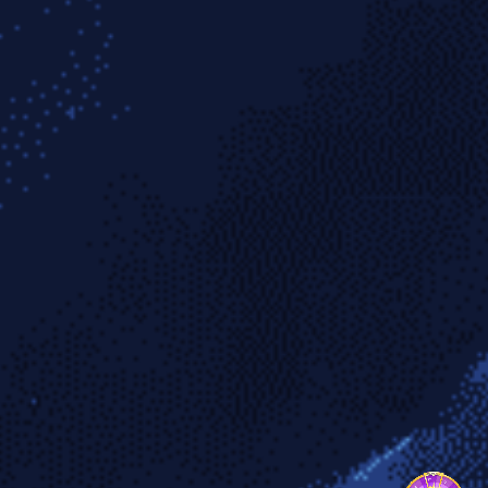
打造成一个具有国际影
冠军，并且在2006
中的竞争力逐渐下降，
丝，而阿森纳则依旧拥
者之间存在明显不同，
出了各自独特的战术理
种打法充分利用了他们