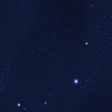
成为欧洲顶级豪门之一。他们通过引进知名教练和球星，将自己
英超传统强队，有着悠久而辉煌的历史。他们曾多次获得国内联赛
然而，由于近几年投资不足及管理层变动频繁，他们在欧洲赛事
回到巅峰状态。
在球迷基础上。巴黎圣日耳曼凭借其新兴魅力吸引了一批年轻粉
他们希望球队能够重现昔日辉煌。因此，在文化认同感方面，两
在竞技舞台上的差距。
格差异
可忽视的重要因素。在本次欧冠决赛中，阿森纳和巴黎分别展现
其快速进攻闻名，通过灵活多变的位置替换来打击对手防线。这
术精湛的球员，使得他们在比赛中往往能创造出更多得分机会。